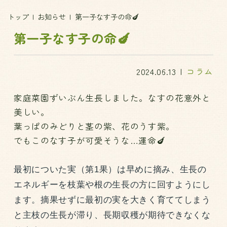
トップ
お知らせ
第一子なす子の命🍆
第一子なす子の命🍆
2024.06.13
コラム
家庭菜園ずいぶん生長しました。なすの花意外と
美しい。
葉っぱのみどりと茎の紫、花のうす紫。
でもこのなす子が可愛そうな…運命🍆
最初についた実（第1果）は早めに摘み、生長の
エネルギーを枝葉や根の生長の方に回すようにし
ます。摘果せずに最初の実を大きく育ててしまう
と主枝の生長が滞り、長期収穫が期待できなくな